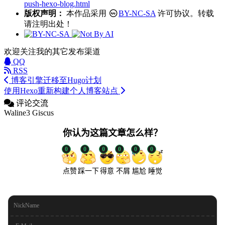
push-hexo-blog.html
版权声明：
本作品采用
BY-NC-SA
许可协议。转载
请注明出处！
欢迎关注我的其它发布渠道
QQ
RSS
博客引擎迁移至Hugo计划
使用Hexo重新构建个人博客站点
评论交流
Waline3
Giscus
你认为这篇文章怎么样？
0
0
0
0
0
0
点赞
踩一下
得意
不屑
尴尬
睡觉
NickName