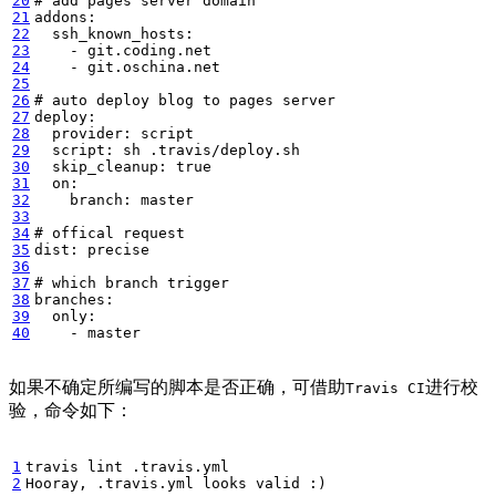
20
# add pages server domain
21
22
23
24
25
26
# auto deploy blog to pages server
27
28
29
30
  skip_cleanup: 
true
31
32
33
34
# offical request
35
36
37
# which branch trigger
38
39
40
    - master
如果不确定所编写的脚本是否正确，可借助
进行校
Travis CI
验，命令如下：
1
2
Hooray, .travis.yml looks valid :
)