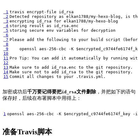
 1
 2
Detected repository as elkan1788/my-hexo-blog, is th
 3
encrypting id_rsa 
for
 4
 5
storing secure env variables 
for
 6
 7
Please add the following to your build script 
(
befor
 8
 9
    openssl aes-256-cbc -K 
$encrypted_c9744fe6174f_k
10
11
12
13
14
15
Commit all changes to your .travis.yml.
加密成功后
千万要记得要把
文件删除
，并把如下的语句
id_rsa
保存好，后续在布署脚本中用得上：
1
openssl aes-256-cbc -K 
$encrypted_c9744fe6174f_key
 -i
准备Travis脚本