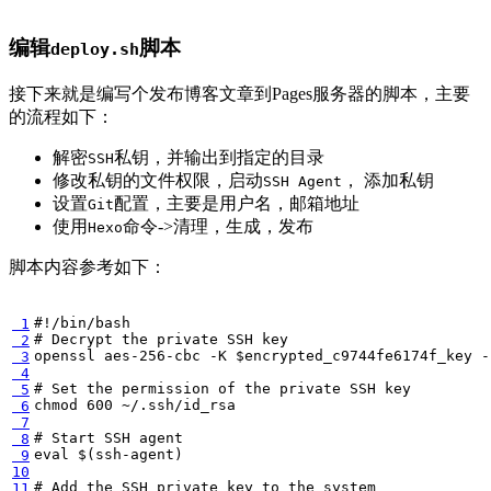
编辑
脚本
deploy.sh
接下来就是编写个发布博客文章到Pages服务器的脚本，主要
的流程如下：
解密
私钥，并输出到指定的目录
SSH
修改私钥的文件权限，启动
， 添加私钥
SSH Agent
设置
配置，主要是用户名，邮箱地址
Git
使用
命令->清理，生成，发布
Hexo
脚本内容参考如下：
 1
# Decrypt the private SSH key
 2
openssl aes-256-cbc -K 
$encrypted_c9744fe6174f_key
 -
 3
 4
# Set the permission of the private SSH key
 5
chmod 
600
 6
 7
# Start SSH agent
 8
eval
$(
ssh-agent
)
 9
10
# Add the SSH private key to the system
11