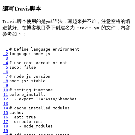
编写Travis脚本
脚本使用的是
语法，写起来并不难，注意空格的缩
Travis
yml
进就好。在博客根目录下创建名为
的文件，内容
.travis.yml
参考如下：
 1
# Define language environment
 2
 3
 4
# use root accout or not
 5
sudo: 
false
 6
 7
# node js version
 8
 9
10
# setting timezone
11
12
  - 
export
TZ
=
'Asia/Shanghai'
13
14
# cache installed modules
15
16
  apt: 
true
17
18
19