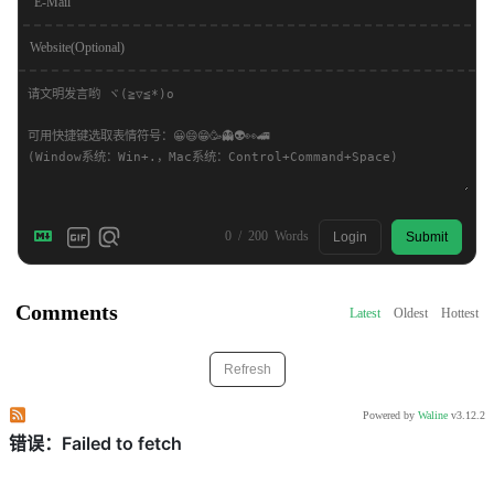
E-Mail
Website(Optional)
0
/
200
Words
Login
Submit
Comments
Latest
Oldest
Hottest
Refresh
Subscribe to comments of this post
Subscribe to comments of this site
Powered by
Waline
v3.12.2