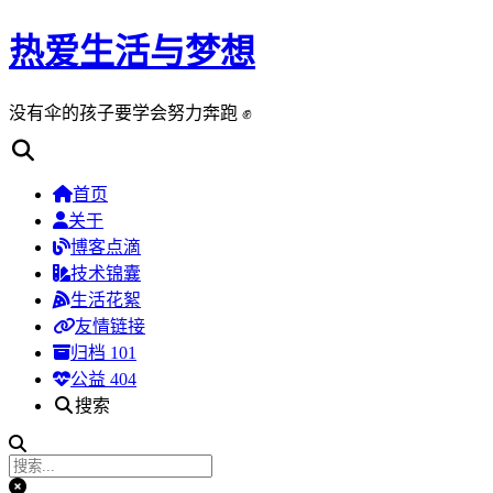
热爱生活与梦想
没有伞的孩子要学会努力奔跑 ✊
首页
关于
博客点滴
技术锦囊
生活花絮
友情链接
归档
101
公益 404
搜索