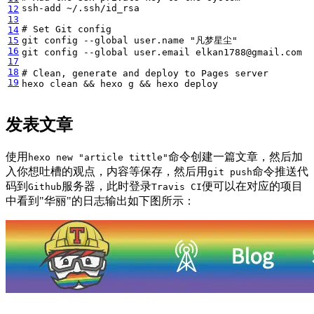
12
13
# Set Git config
14
15
git config --global user.name 
"凡梦星尘"
16
17
18
# Clean, generate and deploy to Pages server
19
hexo clean 
&&
 hexo g 
&&
 hexo deploy
发表文章
使用
命令创建一篇文章，然后加
hexo new "article tittle"
入你想吐槽的观点，内容等保存，然后用
命令推送代
git push
码到
服务器，此时登录
便可以在对应的项目
Github
Travis CI
中看到"华丽"的日志输出如下图所示：