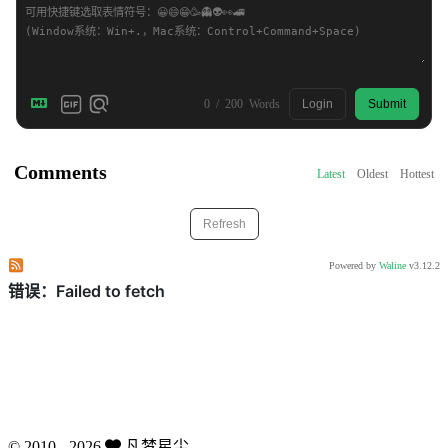
0
/
200
Words
Login
Submit
Comments
Latest
Oldest
Hottest
Refresh
Subscribe to comments of this post
Subscribe to comments of this site
Powered by
Waline
v3.12.2
©
2010 - 2026
凡梦星尘