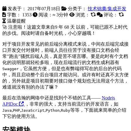
发表于：
2017年07月18日
分类于：
技术锦囊/集成开发
字数：
1353
阅读：≈
3分钟
浏览：
评论：
温馨提醒
🚀 注意啦！这篇文章来自
9 年 68 天
以前，可能已跟不上时代
的步伐。阅读时请自备时光机，小心穿越哦！
对于项目开发常见的前后端分离模式来说，中间在后端完成接
口开发交付对接时，前端人员往往苦于没有接口文档会经
常"跑去"骚扰后端人员，真是苦不堪言哪。要是此时有个文档
化的说明那就轻松多啦，现在后端流行的文档生成利器有
，它虽然方便，但是也有弊端得写在的后台的代码
Swagger
中，而且启动整个后台项目才能访问。或许有时还真不太方便
的，另外就是项目初期要对接口做个规划也无法用这个方法，
难道就没有别的办法了嘛？
最后在浩瀚的网络中还是找到个不错的工具——
Nodejs
APIDoc
，非常的强大，支持当前流行的开发语言，如
,
,
,
,
等等，下面就来简单的介绍
Java
PHP
JavaScript
Python
Ruby
下它的使用方法。
安装模块