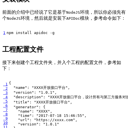
前面的介绍中已经说了它是基于
环境，所以你必须先有
NodeJS
个
环境，然后就是安装下
模块，参考命令如下：
NodeJS
APIDoc
1
npm install apidoc -g
工程配置文件
接下来创建个工程文件夹，并入个工程的配置文件，参考如
下：
{
 1
"name"
: 
"XXXX开放接口平台"
 2
"version"
: 
"1.0.1"
 3
 4
"description"
: 
"XXXX开放接口平台，设计所有与第三方服务对
 5
"title"
: 
"XXXX开放接口平台"
 6
"generator"
: 
{
 7
"name"
: 
"XXXX"
 8
"time"
: 
"2017-07-18 15:46:55"
 9
"url"
: 
"https://xxxx.com"
10
"version"
: 
"1.0.1"
11