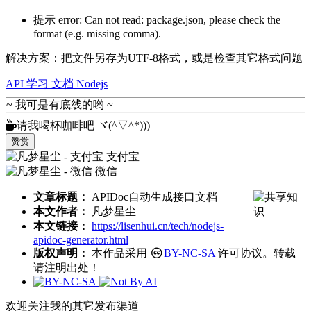
提示 error: Can not read: package.json, please check the
format (e.g. missing comma).
解决方案：把文件另存为UTF-8格式，或是检查其它格式问题
API
学习
文档
Nodejs
请我喝杯咖啡吧 ヾ(^▽^*)))
赞赏
支付宝
微信
文章标题：
APIDoc自动生成接口文档
本文作者：
凡梦星尘
本文链接：
https://lisenhui.cn/tech/nodejs-
apidoc-generator.html
版权声明：
本作品采用
BY-NC-SA
许可协议。转载
请注明出处！
欢迎关注我的其它发布渠道