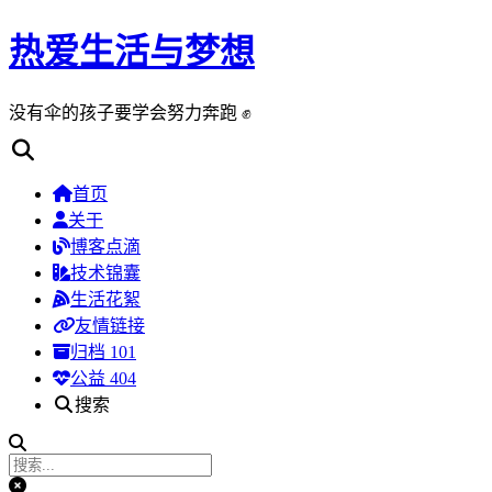
热爱生活与梦想
没有伞的孩子要学会努力奔跑 ✊
首页
关于
博客点滴
技术锦囊
生活花絮
友情链接
归档
101
公益 404
搜索