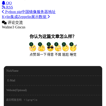
QQ
RSS
Python pip中国镜像服务器地址
Kylin集成Zeppelin展示数据
评论交流
Waline3
Giscus
你认为这篇文章怎么样？
0
0
0
0
0
0
点赞
踩一下
得意
不屑
尴尬
睡觉
NickName
E-Mail
Website(Optional)