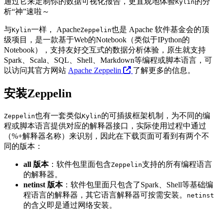
通过它来定制你的数据可视化报告，更直观地体验
的分
Kylin
析“神”速啦～
与
一样， Apache
也是 Apache 软件基金会的顶
Kylin
Zeppelin
级项目，是一款基于Web的Notebook（类似于IPython的
Notebook），支持友好交互式的数据分析体验，原生就支持
Spark、Scala、SQL、Shell、Markdown等编程或脚本语言，可
以访问其官方网站
Apache Zeppelin
了解更多的信息。
安装Zeppelin
也有一套类似
的可插拔框架机制，为不同的编
Zeppelin
Kylin
程或脚本语言提供对应的解释器接口，实际使用过程中通过
（%+解释器名称）来识别，因此在下载页面可看到有两个不
同的版本：
all 版本
：软件包里面包含
支持的所有编程语言
Zeppelin
的解释器。
netinst 版本
：软件包里面只包含了Spark、Shell等基础编
程语言的解释器，其它语言解释器可按需安装。
netinst
的含义即是通过网络安装。