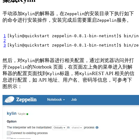
手动添加
的解释器，在
的安装目录下执行如下
Kylin
Zeppelin
的命令进行安装操作，安装完成后需要重启
服务。
Zeppelin
1
[
kylin@quickstart zeppelin-0.8.1-bin-netinst
]
2
3
[
kylin@quickstart zeppelin-0.8.1-bin-netinst
]
$ bin/ze
然后，对
的解释器进行相关配置，通过浏览器访问并打
Kylin
开
的Notebook 页面，在页面左上角的菜单进入到解
Zeppelin
释器的配置页面找到
标题，将
REST API 相关的信
Kylin
Kylin
息进行配置，如 API 地址、用户名、密码等信息，可参考下
图所示：