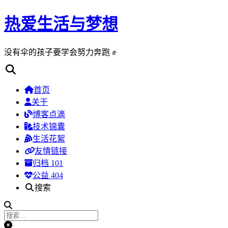
热爱生活与梦想
没有伞的孩子要学会努力奔跑 ✊
首页
关于
博客点滴
技术锦囊
生活花絮
友情链接
归档
101
公益 404
搜索