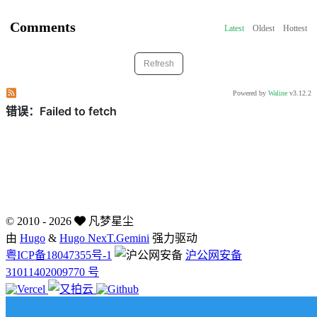
Comments
Latest
Oldest
Hottest
Refresh
Subscribe to comments of this post
Subscribe to comments of this site
Powered by
Waline
v3.12.2
©
2010 - 2026
凡梦星尘
由
Hugo
&
Hugo NexT.Gemini
强力驱动
粤ICP备18047355号-1
沪公网安备
31011402009770 号