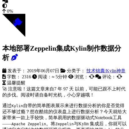
0%
本地部署Zeppelin集成Kylin制作数据分
析
发表于：
2019年06月07日
分类于：
技术锦囊/Kylin神兽
字数：
2316
阅读：≈
5分钟
浏览：
评论：
温馨提醒
🚀 注意啦！这篇文章来自
7 年 97 天
以前，可能已跟不上时代
的步伐。阅读时请自备时光机，小心穿越哦！
通过
自带的简单图表展示来进行数据分析的你是否觉得
Kylin
还不够过瘾？想在酷炫的仪表盘上进行数据分析？今天就给大
家带来一款上手较快，简单易用的数据驱动式Notebook工具
——
。将
与Kylin 集成后，你就可以
Apache Zeppelin
Zeppelin