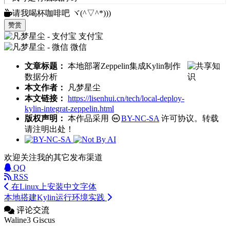
请我喝杯咖啡吧 ヾ(^▽^*)))
赞赏
支付宝
微信
文章标题：
本地部署Zeppelin集成Kylin制作
数据分析
本文作者：
凡梦星尘
本文链接：
https://lisenhui.cn/tech/local-deploy-
kylin-integrat-zeppelin.html
版权声明：
本作品采用
BY-NC-SA
许可协议。转载
请注明出处！
欢迎关注我的其它发布渠道
QQ
RSS
在Linux上安装中文字体
本地搭建Kylin运行环境实践
评论交流
Waline3
Giscus