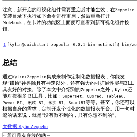
注意，新开启的可视化组件需要重启后才能生效，在
Zeppelin
安装目录下执行如下命令进行重启，然后重新打开
Notebook，在卡片的功能区上面便可查看到新可视化组件按
钮。
1
[
kylin@quickstart zeppelin-0.8.1-bin-netinst
]
$ bin/ze
总结
通过
集成来制作定制化数据报表，你能发
Kylin+Zeppelin
现“麒麟”神兽除具有神速以外，还有强大的可扩展性能与BI工
具友好的对接。除了本文中介绍到的
之外，
还
Zeppelin
Kylin
能对接很多 BI工具，比如：
、
、
、
Superset
CBorad
Tableau
、
、
、
等等。甚至，你还可以
Power BI
帆软 BI
永洪 BI
SmartBI
根据自身的需求，定制开发个性化的数据报表平台。用一句时
髦的话来说，就是“没有做不到的，只有你想不到的”。
大数据
Kylin
Zeppelin