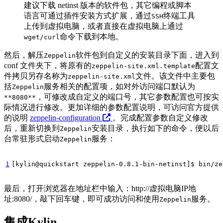
建议下载 netinst 版本的软件包，其它编程或脚本
语言可通过插件安装方式扩展，通过
终端工具
SSH
上传到虚拟电脑，或者直接在虚拟电脑上通过
命令下载到本地。
wget/curl
然后，解压
软件包到自定义的安装目录下面，进入到
Zeppelin
conf 文件夹下，将原有的
配置文
zeppelin-site.xml.template
件拷贝另存名称为
文件。该文件中主要包
zeppelin-site.xml
括
服务相关的配置项，如对外访问端口默认为
Zeppelin
，可修改成自定义的端口号，其它参数配置也可按实
**8080**
际情况进行修改。更加详细的参数配置说明，可访问官方提供
的说明
zeppelin-configuration
。完成配置参数自定义修改
后，重新切换到
安装目录，执行如下的命令，便以后
Zeppelin
台常驻形式启动
服务：
Zeppelin
1
[
kylin@quickstart zeppelin-0.8.1-bin-netinst
]
$ bin/ze
最后，打开浏览器在地址栏中输入：http://虚拟电脑IP地
址:8080/，敲下回车键，即可成功访问和使用
服务。
Zeppelin
集成Kylin