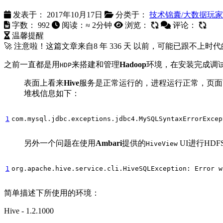
发表于：
2017年10月17日
分类于：
技术锦囊/大数据玩家
字数：
992
阅读：≈
2分钟
浏览：
评论：
温馨提醒
🚀 注意啦！这篇文章来自
8 年 336 天
以前，可能已跟不上时代
之前一直都是用
来搭建和管理
Hadoop
环境，在安装完成调
HDP
表面上看来
Hive
服务是正常运行的，进程运行正常，页面
堆栈信息如下：
1
com.mysql.jdbc.exceptions.jdbc4.MySQLSyntaxErrorExcep
另外一个问题在使用
Ambari
提供的
UI进行HD
HiveView
1
org.apache.hive.service.cli.HiveSQLException: Error 
w
简单描述下所使用的环境：
Hive - 1.2.1000