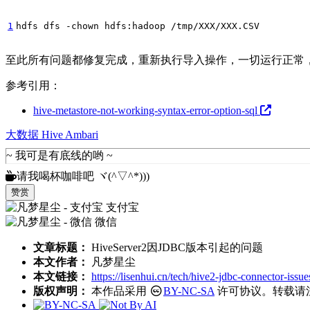
1
hdfs dfs -chown hdfs:hadoop /tmp/XXX/XXX.CSV
至此所有问题都修复完成，重新执行导入操作，一切运行正常
参考引用：
hive-metastore-not-working-syntax-error-option-sql
大数据
Hive
Ambari
请我喝杯咖啡吧 ヾ(^▽^*)))
赞赏
支付宝
微信
文章标题：
HiveServer2因JDBC版本引起的问题
本文作者：
凡梦星尘
本文链接：
https://lisenhui.cn/tech/hive2-jdbc-connector-issue
版权声明：
本作品采用
BY-NC-SA
许可协议。转载请