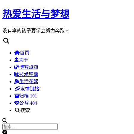
热爱生活与梦想
没有伞的孩子要学会努力奔跑 ✊
首页
关于
博客点滴
技术锦囊
生活花絮
友情链接
归档
101
公益 404
搜索