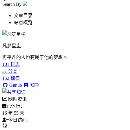
Search By
文章目录
站点概览
凡梦星尘
再平凡的人也有属于他的梦想 ✨
101
日志
31
分类
152
标签
Github
知乎
网站资讯
已运行：
16 年 55 天
今日访问：