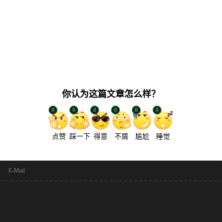
你认为这篇文章怎么样？
0
0
0
0
0
0
点赞
踩一下
得意
不屑
尴尬
睡觉
E-Mail