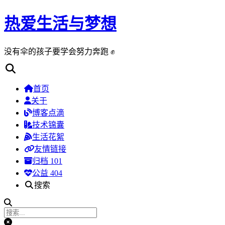
热爱生活与梦想
没有伞的孩子要学会努力奔跑 ✊
首页
关于
博客点滴
技术锦囊
生活花絮
友情链接
归档
101
公益 404
搜索