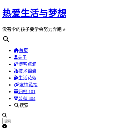
热爱生活与梦想
没有伞的孩子要学会努力奔跑 ✊
首页
关于
博客点滴
技术锦囊
生活花絮
友情链接
归档
101
公益 404
搜索