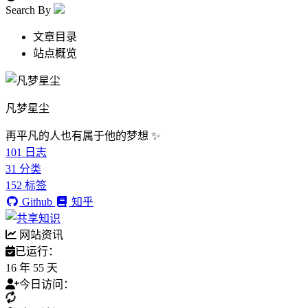
Search By
文章目录
站点概览
凡梦星尘
再平凡的人也有属于他的梦想 ✨
101
日志
31
分类
152
标签
Github
知乎
网站资讯
已运行：
16 年 55 天
今日访问：