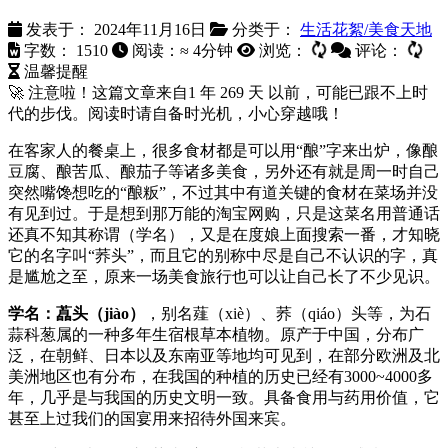
发表于：
2024年11月16日
分类于：
生活花絮/美食天地
字数：
1510
阅读：≈
4分钟
浏览：
评论：
温馨提醒
🚀 注意啦！这篇文章来自
1 年 269 天
以前，可能已跟不上时
代的步伐。阅读时请自备时光机，小心穿越哦！
在客家人的餐桌上，很多食材都是可以用“酿”字来出炉，像酿
豆腐、酿苦瓜、酿茄子等诸多美食，另外还有就是周一时自己
突然嘴馋想吃的“酿粄”，不过其中有道关键的食材在菜场并没
有见到过。于是想到那万能的淘宝网购，只是这菜名用普通话
还真不知其称谓（学名），又是在度娘上面搜索一番，才知晓
它的名字叫“荞头”，而且它的别称中尽是自己不认识的字，真
是尴尬之至，原来一场美食旅行也可以让自己长了不少见识。
学名：藠头（jiào）
，别名薤（xiè）、荞（qiáo）头等，为石
蒜科葱属的一种多年生宿根草本植物。原产于中国，分布广
泛，在朝鲜、日本以及东南亚等地均可见到，在部分欧洲及北
美洲地区也有分布，在我国的种植的历史已经有3000~4000多
年，几乎是与我国的历史文明一致。具备食用与药用价值，它
甚至上过我们的国宴用来招待外国来宾。