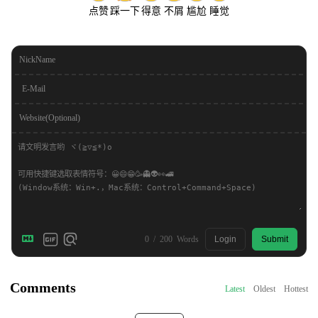
点赞
踩一下
得意
不屑
尴尬
睡觉
NickName
E-Mail
Website(Optional)
0
/
200
Words
Login
Submit
Comments
Latest
Oldest
Hottest