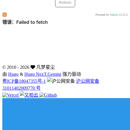
Refresh
Subscribe to comments of this post
Subscribe to comments of this site
Powered by
Waline
v3.12.2
©
2010 - 2026
凡梦星尘
由
Hugo
&
Hugo NexT.Gemini
强力驱动
粤ICP备18047355号-1
沪公网安备
31011402009770 号