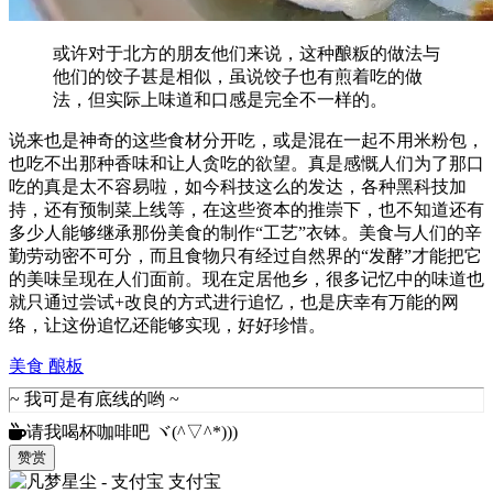
或许对于北方的朋友他们来说，这种酿粄的做法与
他们的饺子甚是相似，虽说饺子也有煎着吃的做
法，但实际上味道和口感是完全不一样的。
说来也是神奇的这些食材分开吃，或是混在一起不用米粉包，
也吃不出那种香味和让人贪吃的欲望。真是感慨人们为了那口
吃的真是太不容易啦，如今科技这么的发达，各种黑科技加
持，还有预制菜上线等，在这些资本的推崇下，也不知道还有
多少人能够继承那份美食的制作“工艺”衣钵。美食与人们的辛
勤劳动密不可分，而且食物只有经过自然界的“发酵”才能把它
的美味呈现在人们面前。现在定居他乡，很多记忆中的味道也
就只通过尝试+改良的方式进行追忆，也是庆幸有万能的网
络，让这份追忆还能够实现，好好珍惜。
美食
酿板
请我喝杯咖啡吧 ヾ(^▽^*)))
赞赏
支付宝