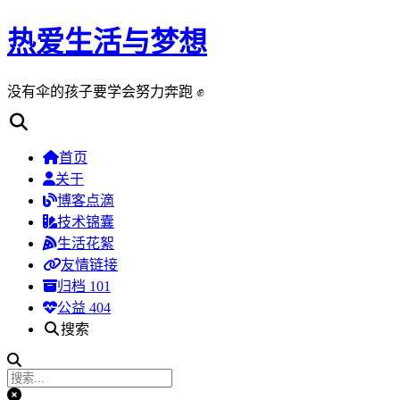
热爱生活与梦想
没有伞的孩子要学会努力奔跑 ✊
首页
关于
博客点滴
技术锦囊
生活花絮
友情链接
归档
101
公益 404
搜索