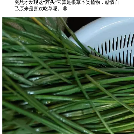
突然才发现这“荞头”它算是根草本类植物，感情自
己原来是喜欢吃草呢。😂