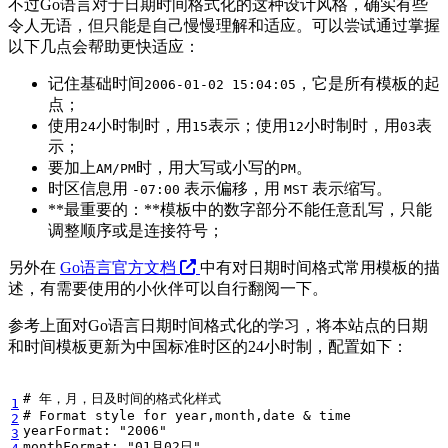
不过Go语言对于日期时间格式化的这种设计风格，确实有些
令人无语，但只能是自己慢慢理解和适应。可以尝试通过掌握
以下几点会帮助更快适应：
记住基础时间
，它是所有模板的起
2006-01-02 15:04:05
点；
使用
小时制时，用
表示；使用
小时制时，用
表
24
15
12
03
示；
要加上
时，用大写或小写的
。
AM/PM
PM
时区信息用
表示偏移，用
表示缩写。
-07:00
MST
**最重要的：**模板中的数字部分不能任意乱写，只能
调整顺序或是连接符号；
另外在
Go语言官方文档
中有对日期时间格式常用模板的描
述，有需要使用的小伙伴可以自行翻阅一下。
参考上面对Go语言日期时间格式化的学习，将本站点的日期
和时间模板更新为中国标准时区的24小时制，配置如下：
# 年，月，日及时间的格式化样式
1
# Format style for year,month,date & time
2
yearFormat
:
"2006"
3
monthFormat
:
"01月02日"