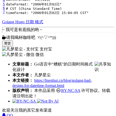
4
5
dateFormat
:
"2006年01月02日"
6
# CST (China Standard Time)
7
timeFormat
:
"2006年01月02日 15:04:05 CST"
Golang
Hugo
日期
格式
请我喝杯咖啡吧 ヾ(^▽^*)))
赞赏
支付宝
微信
文章标题：
Go语言中“糟糕”的日期时间格式
化设计
本文作者：
凡梦星尘
本文链接：
https://lisenhui.cn/blog/golang-bad-
design-for-datetime-format.html
版权声明：
本作品采用
BY-NC-SA
许可协议。转载
请注明出处！
欢迎关注我的其它发布渠道
QQ