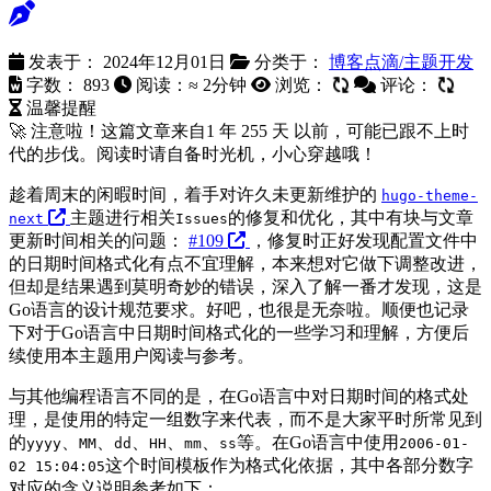
发表于：
2024年12月01日
分类于：
博客点滴/主题开发
字数：
893
阅读：≈
2分钟
浏览：
评论：
温馨提醒
🚀 注意啦！这篇文章来自
1 年 255 天
以前，可能已跟不上时
代的步伐。阅读时请自备时光机，小心穿越哦！
趁着周末的闲暇时间，着手对许久未更新维护的
hugo-theme-
主题进行相关
的修复和优化，其中有块与文章
next
Issues
更新时间相关的问题：
#109
，修复时正好发现配置文件中
的日期时间格式化有点不宜理解，本来想对它做下调整改进，
但却是结果遇到莫明奇妙的错误，深入了解一番才发现，这是
Go语言的设计规范要求。好吧，也很是无奈啦。顺便也记录
下对于Go语言中日期时间格式化的一些学习和理解，方便后
续使用本主题用户阅读与参考。
与其他编程语言不同的是，在Go语言中对日期时间的格式处
理，是使用的特定一组数字来代表，而不是大家平时所常见到
的
、
、
、
、
、
等。在Go语言中使用
yyyy
MM
dd
HH
mm
ss
2006-01-
这个时间模板作为格式化依据，其中各部分数字
02 15:04:05
对应的含义说明参考如下：