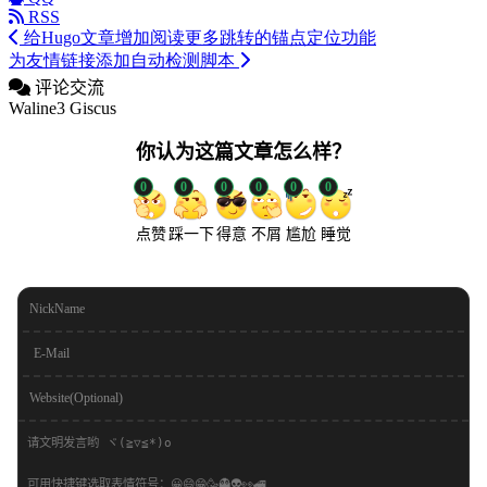
RSS
给Hugo文章增加阅读更多跳转的锚点定位功能
为友情链接添加自动检测脚本
评论交流
Waline3
Giscus
你认为这篇文章怎么样？
0
0
0
0
0
0
点赞
踩一下
得意
不屑
尴尬
睡觉
NickName
E-Mail
Website(Optional)