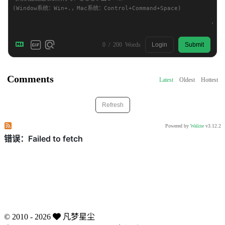
0
/
200
Words
Login
Submit
Comments
Latest
Oldest
Hottest
Refresh
Subscribe to comments of this post
Subscribe to comments of this site
Powered by
Waline
v3.12.2
©
2010 - 2026
凡梦星尘