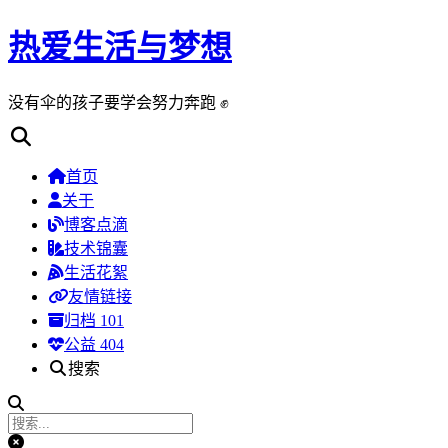
热爱生活与梦想
没有伞的孩子要学会努力奔跑 ✊
首页
关于
博客点滴
技术锦囊
生活花絮
友情链接
归档
101
公益 404
搜索